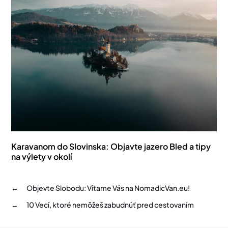
Karavanom do Slovinska: Objavte jazero Bled a tipy
na výlety v okolí
←
Objevte Slobodu: Vítame Vás na NomadicVan.eu!
→
10 Vecí, ktoré nemôžeš zabudnúť pred cestovaním