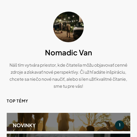
Nomadic Van
Náš tím vytvára priestor, kde čitatelia môžu objavovať cenné
zdroje a získavať nové perspektívy. Či už hľadáte inšpiráciu,
chcete sa niečo nové naučiť, alebo si len užiť kvalitné čítanie,
sme tu pre vás!
TOP TÉMY
NOVINKY
1