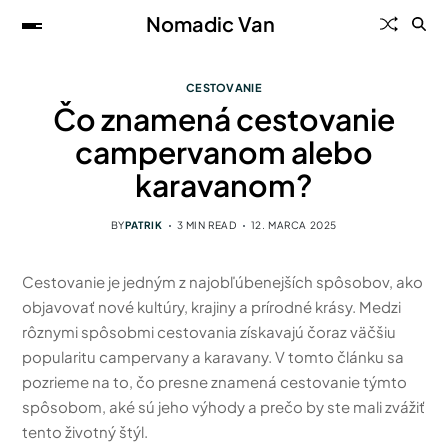
Nomadic Van
CESTOVANIE
Čo znamená cestovanie
campervanom alebo
karavanom?
BY
PATRIK
3 MIN READ
12. MARCA 2025
Cestovanie je jedným z najobľúbenejších spôsobov, ako
objavovať nové kultúry, krajiny a prírodné krásy. Medzi
rôznymi spôsobmi cestovania získavajú čoraz väčšiu
popularitu campervany a karavany. V tomto článku sa
pozrieme na to, čo presne znamená cestovanie týmto
spôsobom, aké sú jeho výhody a prečo by ste mali zvážiť
tento životný štýl.