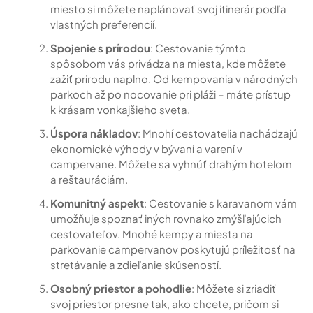
miesto si môžete naplánovať svoj itinerár podľa
vlastných preferencií.
Spojenie s prírodou
: Cestovanie týmto
spôsobom vás privádza na miesta, kde môžete
zažiť prírodu naplno. Od kempovania v národných
parkoch až po nocovanie pri pláži – máte prístup
k krásam vonkajšieho sveta.
Úspora nákladov
: Mnohí cestovatelia nachádzajú
ekonomické výhody v bývaní a varení v
campervane. Môžete sa vyhnúť drahým hotelom
a reštauráciám.
Komunitný aspekt
: Cestovanie s karavanom vám
umožňuje spoznať iných rovnako zmýšľajúcich
cestovateľov. Mnohé kempy a miesta na
parkovanie campervanov poskytujú príležitosť na
stretávanie a zdieľanie skúseností.
Osobný priestor a pohodlie
: Môžete si zriadiť
svoj priestor presne tak, ako chcete, pričom si