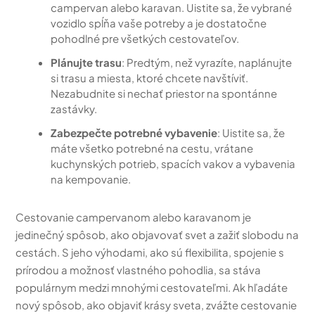
campervan alebo karavan. Uistite sa, že vybrané
vozidlo spĺňa vaše potreby a je dostatočne
pohodlné pre všetkých cestovateľov.
Plánujte trasu
: Predtým, než vyrazíte, naplánujte
si trasu a miesta, ktoré chcete navštíviť.
Nezabudnite si nechať priestor na spontánne
zastávky.
Zabezpečte potrebné vybavenie
: Uistite sa, že
máte všetko potrebné na cestu, vrátane
kuchynských potrieb, spacích vakov a vybavenia
na kempovanie.
Cestovanie campervanom alebo karavanom je
jedinečný spôsob, ako objavovať svet a zažiť slobodu na
cestách. S jeho výhodami, ako sú flexibilita, spojenie s
prírodou a možnosť vlastného pohodlia, sa stáva
populárnym medzi mnohými cestovateľmi. Ak hľadáte
nový spôsob, ako objaviť krásy sveta, zvážte cestovanie